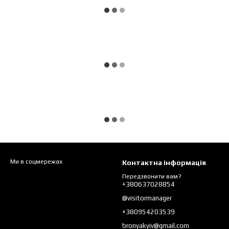
Ми в соцмережах
Контактна інформація
Передзвонити вам?
+380637028854
@visitormanager
+380954203539
bronyakyiv@gmail.com