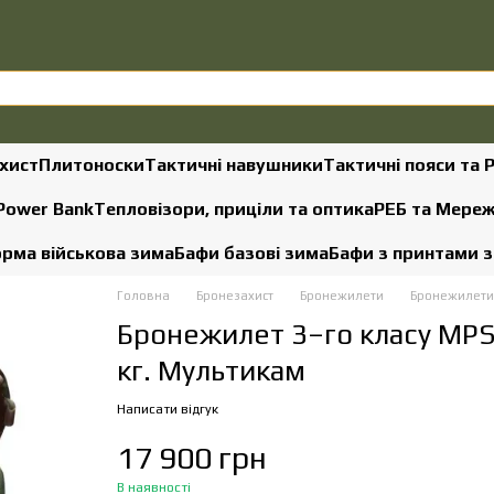
хист
Плитоноски
Тактичні навушники
Тактичні пояси та 
 Power Bank
Тепловізори, приціли та оптика
РЕБ та Мере
рма військова зима
Бафи базові зима
Бафи з принтами 
Головна
Бронезахист
Бронежилети
Бронежилети 
Бронежилет 3–го класу MPS
кг. Мультикам
Написати відгук
17 900 грн
В наявності