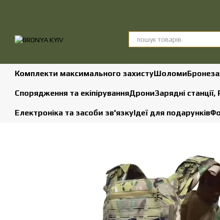
Перейти до основного контенту
Комплекти максимального захисту
Шоломи
Бронеза
Спорядження та екіпірування
Дрони
Зарядні станції,
Електроніка та засоби зв'язку
Ідеї для подарунків
Фо