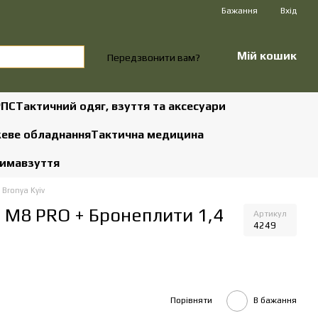
Бажання
Вхід
Мій кошик
Передзвонити вам?
РПС
Тактичний одяг, взуття та аксесуари
жеве обладнання
Тактична медицина
зима
взуття
Bronya Kyiv
 М8 PRO + Бронеплити 1,4
Артикул
4249
Порівняти
В бажання