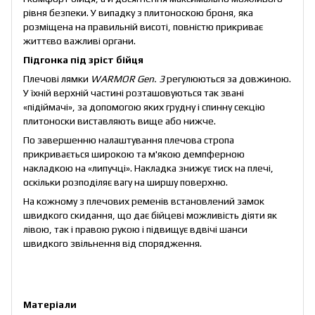
рівня безпеки. У випадку з плитоноскою броня, яка
розміщена на правильній висоті, повністю прикриває
життєво важливі органи.
Підгонка під зріст бійця
Плечові лямки
WARMOR Gen. 3
регулюються за довжиною.
У їхній верхній частині розташовуються так звані
«підіймачі», за допомогою яких грудну і спинну секцію
плитоноски виставляють вище або нижче.
По завершенню налаштування плечова стропа
прикривається широкою та м'якою демпферною
накладкою на «липучці». Накладка знижує тиск на плечі,
оскільки розподіляє вагу на ширшу поверхню.
На кожному з плечових ременів встановлений замок
швидкого скидання, що дає бійцеві можливість діяти як
лівою, так і правою рукою і підвищує вдвічі шанси
швидкого звільнення від спорядження.
Матеріали