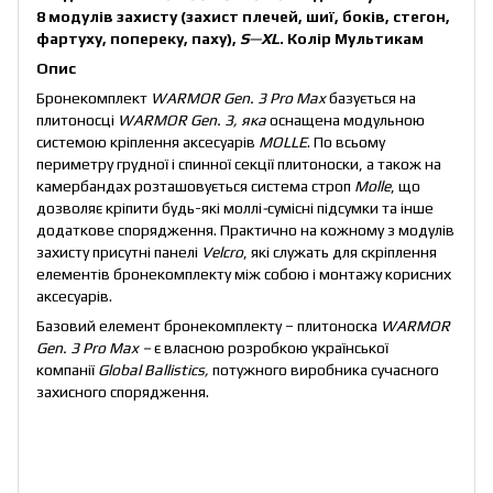
8 модулів захисту (захист плечей, шиї, боків, стегон,
фартуху, попереку, паху),
S
—
XL
.
Колір Мультикам
Опис
Бронекомплект
WARMOR Gen. 3 Pro Max
базується на
плитоносці
WARMOR Gen. 3, яка
оснащена модульною
системою кріплення аксесуарів
MOLLE
. По всьому
периметру грудної і спинної секції плитоноски, а також на
камербандах розташовується система строп
Molle
, що
дозволяє кріпити будь-які моллі
-
сумісні підсумки та інше
додаткове спорядження. Практично на кожному з модулів
захисту присутні панелі
Velcro
, які служать для скріплення
елементів бронекомплекту між собою і монтажу корисних
аксесуарів.
Базовий елемент бронекомплекту – плитоноска
WARMOR
Gen. 3
Pro
Max
–
є власною розробкою української
компанії
Global Ballistics,
потужного виробника сучасного
захисного спорядження.