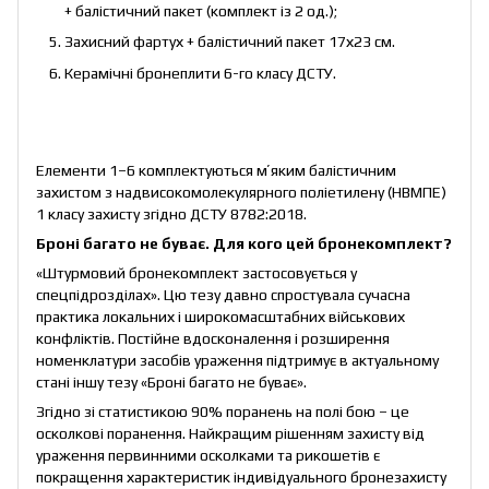
+ балістичний пакет (комплект із 2 од.);
Захисний фартух + балістичний пакет 17х23 см.
Керамічні бронеплити 6-го класу ДСТУ.
Елементи 1–6 комплектуються мʼяким балістичним
захистом з надвисокомолекулярного поліетилену (НВМПЕ)
1 класу захисту згідно ДСТУ 8782:2018.
Броні багато не буває.
Для кого цей бронекомплект?
«Штурмовий бронекомплект застосовується у
спецпідрозділах». Цю тезу давно спростувала сучасна
практика локальних і широкомасштабних військових
конфліктів. Постійне вдосконалення і розширення
номенклатури засобів ураження підтримує в актуальному
стані іншу тезу «Броні багато не буває».
Згідно зі статистикою 90% поранень на полі бою – це
осколкові поранення. Найкращим рішенням захисту від
ураження первинними осколками та рикошетів є
покращення характеристик індивідуального бронезахисту