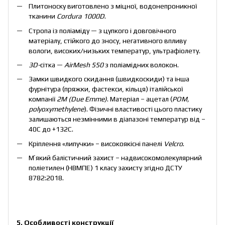
Плитоноску виготовлено з міцної, водонепроникної
тканини
Cordura 1000D
.
Cтропа із поліаміду — з цупкого і довговічного
матеріалу, стійкого до зносу, негативного впливу
вологи, високих/низьких температур, ультрафіолету.
3D-
сітка —
AirMesh 550
з поліамідних волокон.
Замки швидкого скидання (швидкоскиди) та інша
фурнітура (пряжки, фастекси, кільця) італійської
компанії
2
M
(
Due
Emme
)
. Матеріал – ацетал (
РОМ,
polyoxymethylene
). Фізичні властивості цього пластику
залишаються незмінними в діапазоні температур від –
40C до +132C.
Кріплення «липучки» – високоякісні панелі
Velcro
.
Мʼякий балістичний захист – надвисокомолекулярний
поліетилен (НВМПЕ) 1 класу захисту згідно ДСТУ
8782:2018.
5. Особливості конструкції