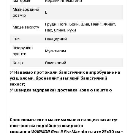
Матеріал
Керамічні пластини
Міжнародний
L
розмір
Груди, Ноги, Боки, Шия, Плечі, Живіт,
Місце захисту
Пах, Спина, Руки
Тип
Панцерний
Візерунки і
Мультикам
принти
Колір
Оливковий
✅ Надаємо протоколи балістичних випробувань на
усі шоломи, бронеплити і м'який балістичний
захист;
✅ Швидка відправка і доставка Новою Поштою
Бронекомплект з максимальною площею захисту:
плитоноска подвійного швидкого
скидання
WARMOR Gen. 3
Pro Max
під плиту 25х30 см +