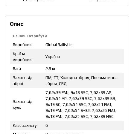
Опис
Основні атрибути
Виробник
Global Ballistics
Країна
Україна
виробник
Вага
2.8 кг
Захист від
ПМ, ТТ, Холодна зброя, Пневматична
зброї
зброя, СВД
7,62x39 FMJ, 9х18 SSC, 7,62x39 AP,
7,62x51 AP, 7,62x39 SSC, 7,62x39 БЗ,
Захист від
9х19 SC, 7,62x51 ЅЅС, 7,62x51 FMJ,
куль
9х19 FMJ, 7,62x51 Б-32, 7,62x25 FMJ,
9х18 FMJ, 7,62x25 SSC, 7,62x39 HSC
Клас захисту
6