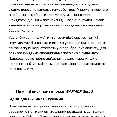
лямками, ще пара бокових замків швидкого скидання
з’єднує передню панель з камербандом. У момент повного
«Пі» бійцю потрібно тільки смикнути за кінцевики
швидкоскидів, які мають вигляд Т-подібної ручки. Замок
тунельної системи розімкнеться і скидання спорядження
буде виконано.
Увага! Скидання самої плитоноски відбувається за 1-2
секунди. Але бійцю слід взяти до уваги той факт, що, коли
плитоноску використовують у складі бронекомплекту, для
повного скидання спорядження потрібно більше часу.
Попередньо потрібно від'єднати захисні модулі(шию,
плечі, стегна), які кріпляться до плитоноски за допомогою
липучок
Velcro
.
Відмінні риси плитоноски
WARMOR Gen. 3
Індивідуальні налаштування
Правильне налаштування військового спорядження –
забезпечує не тільки оптимальний розподіл навантаження
і комфорт бійця, а й досягнення максимально можливого