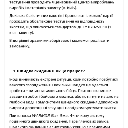
тестування проводить ліцензований Центр випробувань
виробів і матеріалів захисту (м. Київ).
Декілька балістичних пакетів і бронеплит із кожної партії
проходять обов'язкове тестування на відповідність
якостям, що описуються стандартом ДСТУ 8782:2018 (1
клас захисту).
Відстріляні зразки ми зберігаємо і можемо пред'явити
замовнику.
Швидке скидання. Як це працює
?
Іноді виникають екстрені ситуації, коли потрібно позбутися
важкого спорядження. Наскільки швидко це вдасться
зробити – питання виживання бійця. Плитоноска може
завадити роботі бойового медика, або потягнути на дно на
глибокій воді. Тому система швидкого скидання допоможе
виграти дорогоцінні секунди і наслідком врятувати життя.
Плитоноска
WARMOR Gen.
3
має 4-точкову систему
подвійного швидкого скидання. Пара плечових замків
швидкого скидання з’єднує грудну секцію з плечовими