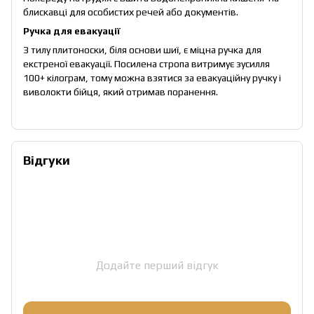
блискавці для особистих речей або документів.
Ручка для евакуації
З тилу плитоноски, біля основи шиї, є міцна ручка для
екстреної евакуації. Посилена стропа витримує зусилля
100+ кілограм, тому можна взятися за евакуаційну ручку і
виволокти бійця, який отримав поранення.
Відгуки
Додайте перший відгук