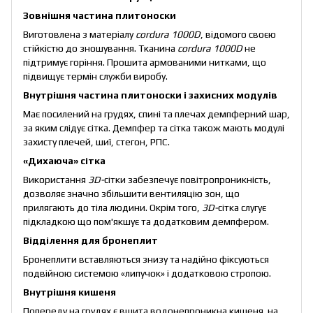
Зовнішня частина плитоноски
Виготовлена з матеріалу
cordura 1000D
, відомого своєю
стійкістю до зношування. Тканина
cordura 1000D
не
підтримує горіння. Прошита армованими нитками, що
підвищує термін служби виробу.
Внутрішня частина
плитоноски і захисних модулів
Має посилений на грудях, спині та плечах демпферний шар,
за яким слідує сітка. Демпфер та сітка також мають модулі
захисту плечей, шиї, стегон, РПС.
«Дихаюча
»
сітка
Використання
3D-
сітки забезпечує повітропроникність,
дозволяє значно збільшити вентиляцію зон, що
прилягають до тіла людини. Окрім того,
3D-
сітка слугує
підкладкою що пом'якшує та додатковим демпфером.
Відділення для бронеплит
Бронеплити вставляються знизу та надійно фіксуються
подвійною системою «липучок» і додатковою стропою.
Внутрішня кишеня
Попереду на грудях є вшита водонепроникна кишеня на