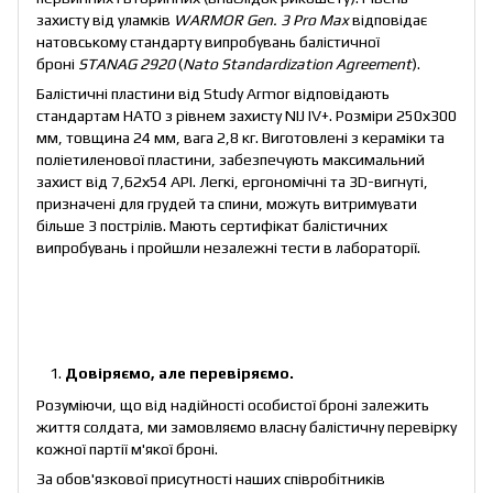
захисту від уламків
WARMOR Gen. 3 Pro Max
відповідає
натовському стандарту випробувань балістичної
броні
STANAG 2920
(
Nato Standardization Agreement
).
Балістичні пластини від Study Armor відповідають
стандартам НАТО з рівнем захисту NIJ IV+. Розміри 250х300
мм, товщина 24 мм, вага 2,8 кг. Виготовлені з кераміки та
поліетиленової пластини, забезпечують максимальний
захист від 7,62х54 АРІ. Легкі, ергономічні та 3D-вигнуті,
призначені для грудей та спини, можуть витримувати
більше 3 пострілів. Мають сертифікат балістичних
випробувань і пройшли незалежні тести в лабораторії.
Довіряємо, але перевіряємо.
Розуміючи, що від надійності особистої броні залежить
життя солдата, ми замовляємо власну балістичну перевірку
кожної партії м'якої броні.
За обов'язкової присутності наших співробітників