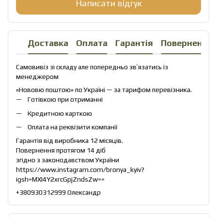
Написати відгук
Доставка
Оплата
Гарантія
Повернення
Самовивіз зі складу але попередньо звʼязатись із
менеджером
«Нововю поштою» по Україні — за тарифом перевізника.
Готівкою при отриманні
Кредитною карткою
Оплата на реквізити компанії
Гарантія від виробника 12 місяців.
Повернення протягом 14 діб
згідно з законодавством України
https://www.instagram.com/bronya_kyiv?
igsh=MXI4Y2xrcGpjZndsZw==
+380930312999 Олександр