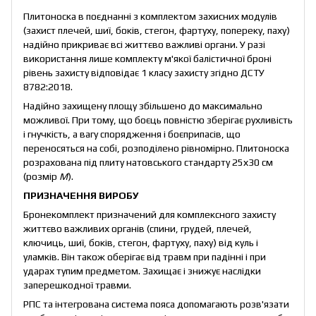
Плитоноска в поєднанні з комплектом захисних модулів
(захист плечей, шиї, боків, стегон, фартуху, попереку, паху)
надійно прикриває всі життєво важливі органи. У разі
використання лише комплекту м'якої балістичної броні
рівень захисту відповідає 1 класу захисту згідно ДСТУ
8782:2018.
Надійно захищену площу збільшено до максимально
можливої. При тому, що боєць повністю зберігає рухливість
і гнучкість, а вагу спорядження і боєприпасів, що
переносяться на собі, розподілено рівномірно. Плитоноска
розрахована під плиту натовського стандарту 25х30 см
(розмір
M
).
ПРИЗНАЧЕННЯ ВИРОБУ
Бронекомплект призначений для комплексного захисту
життєво важливих органів (спини, грудей, плечей,
ключиць, шиї, боків, стегон, фартуху, паху) від куль і
уламків. Він також оберігає від травм при падінні і при
ударах тупим предметом. Захищає і знижує наслідки
заперешкодної травми.
РПС та інтегрована система пояса допомагають розв'язати