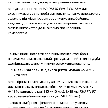
та збільшення площі прикритої бронеелементами.
Модульна конструкція
WARMOR Gen. 3 Pro Max
дає
власнику змогу за потреби змінювати конфігурацію захисту
залежно від місця і характеру виконуваних бойових
завдань. До того ж всі модулі захисту бронекомплекта
можна використовувати окремо або неповним
комплектом.
Таким чином, володіти подібним комплектом броні
означає мати максимальний протиуламковий захист тулуба
що підвищить шанси уникнути осколкових поранень.
Р
івень загрози, в
ід якого рятує
WARMOR Gen. 3
Pro Max
М’яка броня 1 класу захисту (ДСТУ 8782:2018) призначена
для зупинки куль легких калібрів: 9×9×18 мм ПМ/АПС 57-
Н-181с (швидкість кулі 335 +-10 м/с); 9х19 мм
FMJ RN SC
Luger/Parabellum
(швидкість кулі 358 +-15 м/с).
Також м'яка броня ефективно захищає від уламків:
первинних і вторинних (внаслідок рикошету). Рівень