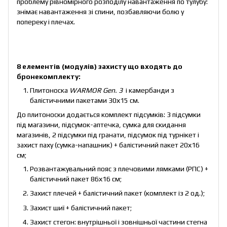
проблему рівномірного розподілу навантаження по тулубу:
знімає навантаження зі спини, позбавляючи болю у
попереку і плечах.
8 елементів (модулів) захисту що входять до
бронекомплекту
:
Плитоноска
WARMOR Gen. 3
і камербанди з
балістичними пакетами 30х15 см.
До плитоноски додається комплект підсумків: 3 підсумки
під магазини, підсумок-аптечка, сумка для скидання
магазинів, 2 підсумки під гранати, підсумок під турнікет і
захист паху (сумка-напашник) + балістичний пакет 20х16
см;
Розвантажувальний пояс з плечовими лямками (РПС) +
балістичний пакет 86х16 см;
Захист плечей + балістичний пакет (комплект із 2 од.);
Захист шиї + балістичний пакет;
Захист стегон: внутрішньої і зовнішньої частини стегна