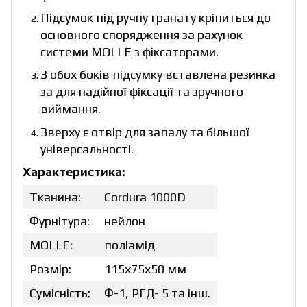
Підсумок під ручну гранату кріпиться до
основного спорядження за рахунок
системи MOLLE з фіксаторами.
З обох боків підсумку вставлена резинка
за для надійної фіксації та зручного
виймання.
Зверху є отвір для запалу та більшої
універсальності.
Характеристика:
Тканина:
Cordura 1000D
Фурнітура:
нейлон
MOLLE:
поліамід
Розмір:
115х75х50 мм
Сумісність:
Ф-1, РГД- 5 та інш.