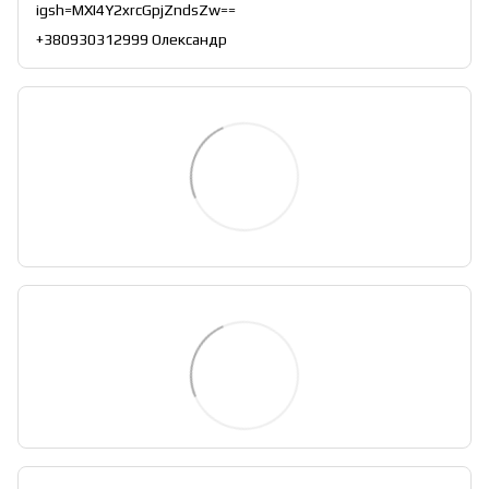
igsh=MXI4Y2xrcGpjZndsZw==
+380930312999 Олександр