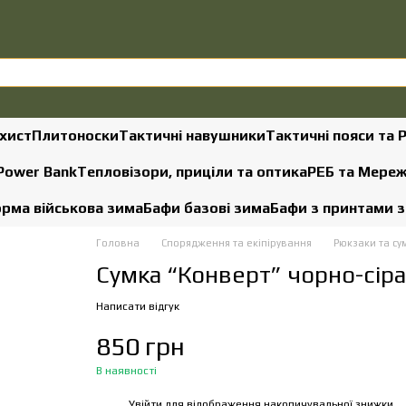
хист
Плитоноски
Тактичні навушники
Тактичні пояси та 
 Power Bank
Тепловізори, приціли та оптика
РЕБ та Мере
рма військова зима
Бафи базові зима
Бафи з принтами 
Головна
Спорядження та екіпірування
Рюкзаки та су
Сумка “Конверт” чорно-сіра
Написати відгук
850 грн
В наявності
Увійти
для відображення накопичувальної знижки
%