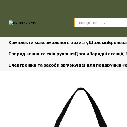
Перейти до основного контенту
Комплекти максимального захисту
Шоломи
Бронеза
Спорядження та екіпірування
Дрони
Зарядні станції,
Електроніка та засоби зв'язку
Ідеї для подарунків
Фо