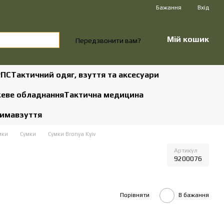
Бажання
Вхід
Мій кошик
Передзвонити вам?
РПС
Тактичний одяг, взуття та аксесуари
жеве обладнання
Тактична медицина
зима
взуття
мки
Сумки
Сумки Bronya Kyiv
Артикул
9200076
Порівняти
В бажання