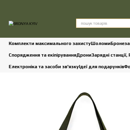
Перейти до основного контенту
Комплекти максимального захисту
Шоломи
Бронеза
Спорядження та екіпірування
Дрони
Зарядні станції,
Електроніка та засоби зв'язку
Ідеї для подарунків
Фо