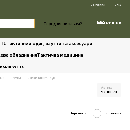
Бажання
Вхід
Мій кошик
Передзвонити вам?
РПС
Тактичний одяг, взуття та аксесуари
жеве обладнання
Тактична медицина
зима
взуття
мки
Сумки
Сумки Bronya Kyiv
Артикул
9200074
Порівняти
В бажання