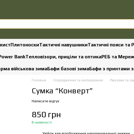
хист
Плитоноски
Тактичні навушники
Тактичні пояси та 
 Power Bank
Тепловізори, приціли та оптика
РЕБ та Мере
рма військова зима
Бафи базові зима
Бафи з принтами 
Головна
Спорядження та екіпірування
Рюкзаки та су
Сумка “Конверт”
Написати відгук
850 грн
В наявності
Увійти
для відображення накопичувальної знижки
%