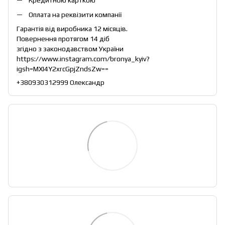
Кредитною карткою
Оплата на реквізити компанії
Гарантія від виробника 12 місяців.
Повернення протягом 14 діб
згідно з законодавством України
https://www.instagram.com/bronya_kyiv?
igsh=MXI4Y2xrcGpjZndsZw==
+380930312999 Олександр