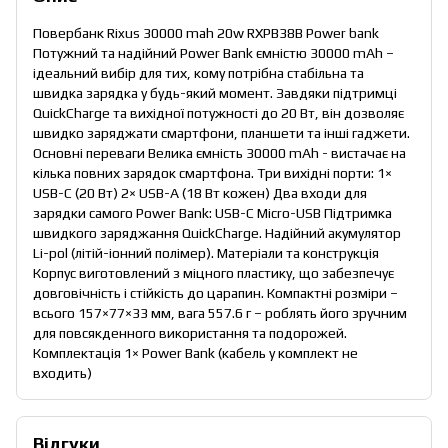
Повербанк Rixus 30000 mah 20w RXPB38B Power bank
Потужний та надійний Power Bank ємністю 30000 mAh –
ідеальний вибір для тих, кому потрібна стабільна та
швидка зарядка у будь-який момент. Завдяки підтримці
QuickCharge та вихідної потужності до 20 Вт, він дозволяє
швидко заряджати смартфони, планшети та інші гаджети.
Основні переваги Велика ємність 30000 mAh - вистачає на
кілька повних зарядок смартфона. Три вихідні порти: 1×
USB-C (20 Вт) 2× USB-A (18 Вт кожен) Два входи для
зарядки самого Power Bank: USB-C Micro-USB Підтримка
швидкого заряджання QuickCharge. Надійний акумулятор
Li-pol (літій-іонний полімер). Матеріали та конструкція
Корпус виготовлений з міцного пластику, що забезпечує
довговічність і стійкість до царапин. Компактні розміри –
всього 157×77×33 мм, вага 557.6 г – роблять його зручним
для повсякденного використання та подорожей.
Комплектація 1× Power Bank (кабель у комплект не
входить)
Відгуки