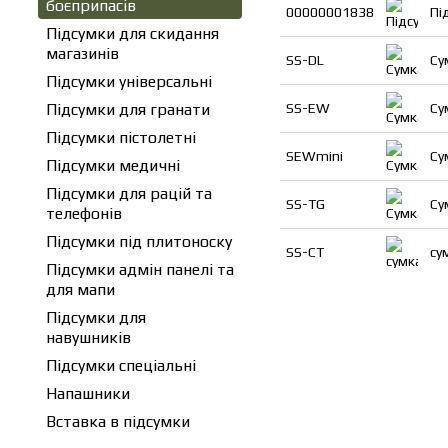
боєприпасів
00000001838
Пі
Підсумки для скидання
магазинів
SS-DL
Су
Підсумки універсальні
Підсумки для гранати
SS-EW
Су
Підсумки пістолетні
SEWmini
Су
Підсумки медичні
Підсумки для рацій та
SS-TG
Су
телефонів
Підсумки під плитоноску
SS-CT
cу
Підсумки адмін панелі та
для мапи
Підсумки для
навушників
Підсумки спеціальні
Напашники
Вставка в підсумки