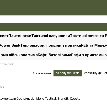
хист
Плитоноски
Тактичні навушники
Тактичні пояси та 
 Power Bank
Тепловізори, приціли та оптика
РЕБ та Мере
рма військова зима
Бафи базові зима
Бафи з принтами 
боєприпасів
за популярністю
спочатку деше
Сортування:
зва
дсумок для боєприпасів, Molle Tactical, Brandit, Coyote