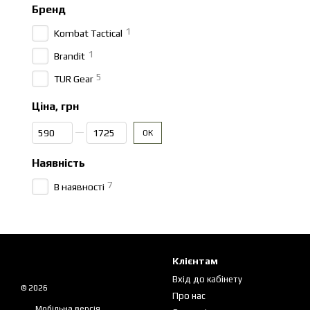
Бренд
1
Kombat Tactical
1
Brandit
5
TUR Gear
Ціна, грн
Від Ціна, грн
До Ціна, грн
ОК
Наявність
7
В наявності
Клієнтам
Вхід до кабінету
© 2026
Про нас
Мобільна версія