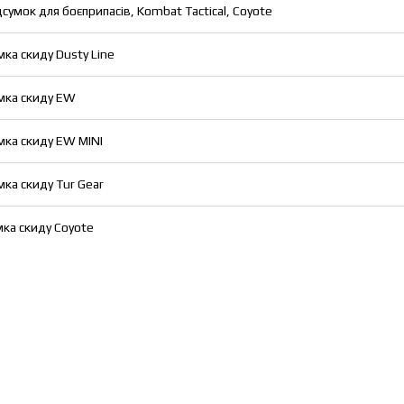
дсумок для боєприпасів, Kombat Tactical, Coyote
мка скиду Dusty Line
мка скиду EW
мка скиду EW MINI
мка скиду Tur Gear
мка скиду Coyote