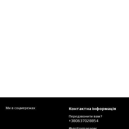
Ми в соцмережах
Контактна інформація
Передзвонити вам?
+380637028854
@visitormanager