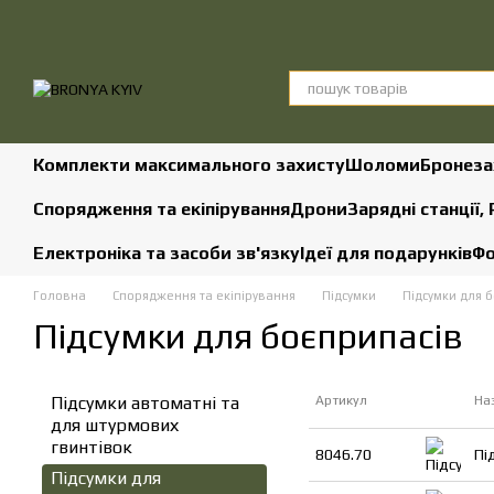
Перейти до основного контенту
Комплекти максимального захисту
Шоломи
Бронеза
Спорядження та екіпірування
Дрони
Зарядні станції,
Електроніка та засоби зв'язку
Ідеї для подарунків
Фо
Головна
Спорядження та екіпірування
Підсумки
Підсумки для 
Підсумки для боєприпасів
Підсумки автоматні та
Артикул
На
для штурмових
гвинтівок
8046.70
Пі
Підсумки для