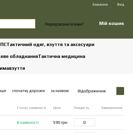
Бажання
Вхід
Мій кошик
Передзвонити вам?
РПС
Тактичний одяг, взуття та аксесуари
жеве обладнання
Тактична медицина
зима
взуття
вше
спочатку дорожчі
за назвою
Відображення:
Статус наявності
Ціна
Кількість
Замовлення
В наявності
590 грн