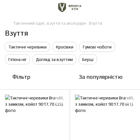
Тактичний одяг, взуття та аксесуари
Взуття
Взуття
Тактичні черевики
Кросівки
Гумові чоботи
Гігієна ніг
Догляд за взуттям
Берці
Фільтр
За популярністю