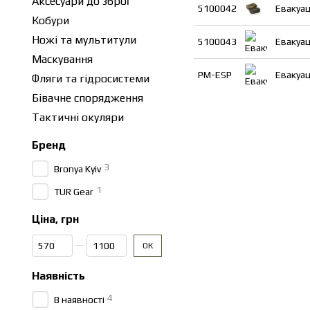
Аксесуари до зброї
5100042
Евакуац
Кобури
Ножі та мультитули
5100043
Евакуац
Маскування
PM-ESP
Евакуац
Фляги та гідросистеми
Бівачне спорядження
Тактичні окуляри
Бренд
3
Bronya Kyiv
1
TUR Gear
Ціна, грн
Від Ціна, грн
До Ціна, грн
ОК
Наявність
4
В наявності