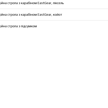
ійна стропа з карабіном EastGear, піксель
ійна стропа з карабіном EastGear, койот
ійна стропа з підсумком