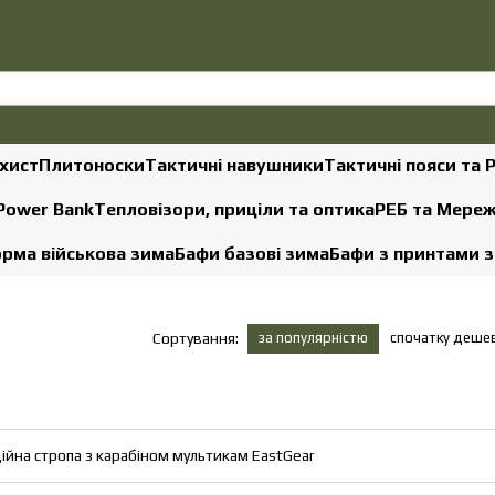
хист
Плитоноски
Тактичні навушники
Тактичні пояси та 
 Power Bank
Тепловізори, приціли та оптика
РЕБ та Мере
рма військова зима
Бафи базові зима
Бафи з принтами 
за популярністю
спочатку деше
Сортування:
ійна стропа з карабіном мультикам EastGear