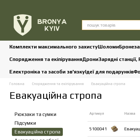
Перейти до основного контенту
Комплекти максимального захисту
Шоломи
Бронеза
Спорядження та екіпірування
Дрони
Зарядні станції,
Електроніка та засоби зв'язку
Ідеї для подарунків
Фо
Головна
Спорядження та екіпірування
Евакуаційна стропа
Евакуаційна стропа
Рюкзаки та сумки
Артикул
Назва
Підсумки
5100041
Евакуац
Евакуаційна стропа