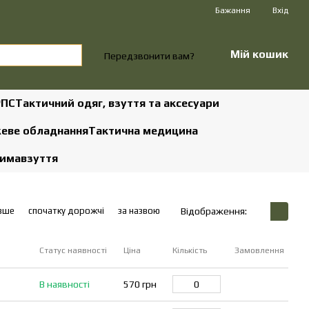
Бажання
Вхід
Мій кошик
Передзвонити вам?
РПС
Тактичний одяг, взуття та аксесуари
жеве обладнання
Тактична медицина
зима
взуття
вше
спочатку дорожчі
за назвою
Відображення:
Статус наявності
Ціна
Кількість
Замовлення
В наявності
570 грн