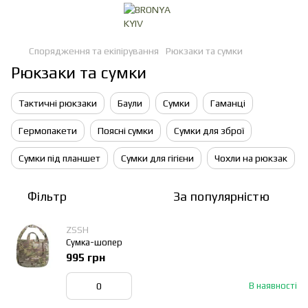
Спорядження та екіпірування
Рюкзаки та сумки
Рюкзаки та сумки
Тактичні рюкзаки
Баули
Сумки
Гаманці
Гермопакети
Поясні сумки
Сумки для зброї
Сумки під планшет
Сумки для гігієни
Чохли на рюкзак
Фільтр
За популярністю
ZSSH
Сумка-шопер
995 грн
В наявності