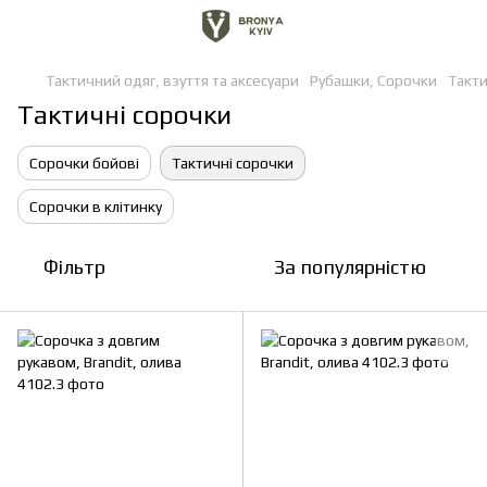
Тактичний одяг, взуття та аксесуари
Рубашки, Сорочки
Такти
Тактичні сорочки
Сорочки бойові
Тактичні сорочки
Сорочки в клітинку
Фільтр
За популярністю