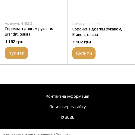
Артикул: 4102.3
Артикул: 4102.3
Сорочка з довгим рукавом,
Сорочка з довгим рукавом,
Brandit, олива
Brandit, олива
1 182 грн
1 182 грн
Купити
Купити
Контактна інформація
Повна версія сайту
© 2026
Інтернет-магазин створений з Хорошоп