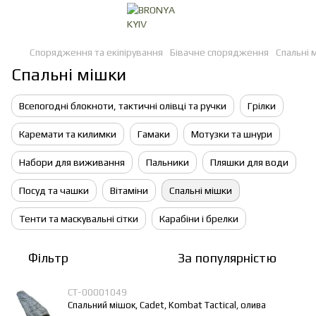
Спорядження та екіпірування
Бівачне спорядження
Спальні 
Спальні мішки
Всепогодні блокноти, тактичні олівці та ручки
Грілки
Каремати та килимки
Гамаки
Мотузки та шнури
Набори для виживання
Пальники
Пляшки для води
Посуд та чашки
Вітаміни
Спальні мішки
Тенти та маскувальні сітки
Карабіни і брелки
Фільтр
За популярністю
СТ-00001049
Спальний мішок, Cadet, Kombat Tactical, олива