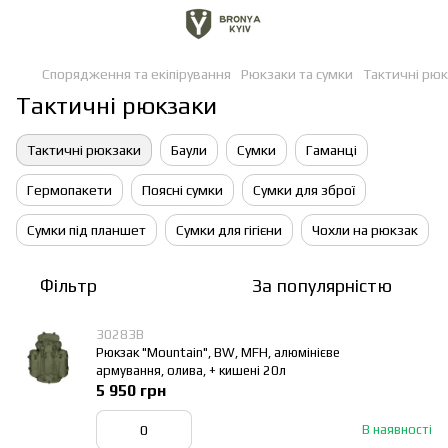
Спорядження та екіпірування
Рюкзаки та сумки
Тактичні рю
Тактичні рюкзаки
Тактичні рюкзаки
Баули
Сумки
Гаманці
Гермопакети
Поясні сумки
Сумки для зброї
Сумки під планшет
Сумки для гігієни
Чохли на рюкзак
Фільтр
За популярністю
30283В
Рюкзак "Mountain", BW, MFH, алюмінієве
армування, олива, + кишені 20л
5 950 грн
В наявності