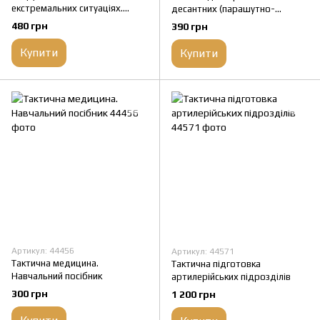
екстремальних ситуаціях.
десантних (парашутно-
Досвід спеціальних
десантних) підрозділів
480 грн
390 грн
підрозділів світу
Купити
Купити
Артикул: 44456
Артикул: 44571
Тактична медицина.
Тактична підготовка
Навчальний посібник
артилерійських підрозділів
300 грн
1 200 грн