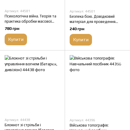
Артикул: 44581
Артикул: 44501
Психологічна війна. Теорія та
Безпека бою. Довідковий
практика обробки масової
матеріал для проведення
свідомості
занять в Збройних силах
780 грн
240 грн
України
Купити
Купити
Артикул: 44438
Артикул: 44396
Блокнот зі стрільби і
Військова топографія: