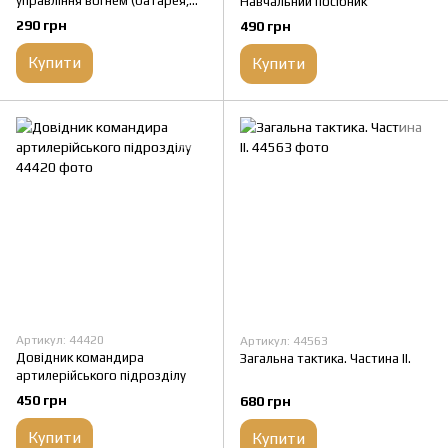
управління вогнем (батарея,
Навчальний посібник
дивізіон)
290 грн
490 грн
Купити
Купити
Артикул: 44420
Артикул: 44563
Довідник командира
Загальна тактика. Частина ІІ.
артилерійського підрозділу
450 грн
680 грн
Купити
Купити