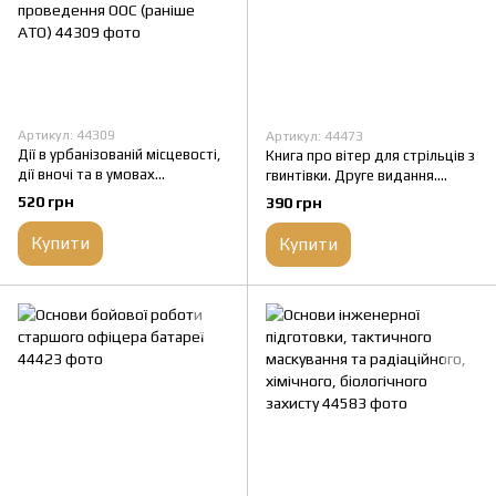
Артикул: 44309
Артикул: 44473
Дії в урбанізованій місцевості,
Книга про вітер для стрільців з
дії вночі та в умовах
гвинтівки. Друге видання.
обмеженого бачення та дії в
Розширене
520 грн
390 грн
умовах низьких температур (за
досвідом проведення ООС
Купити
Купити
(раніше АТО)