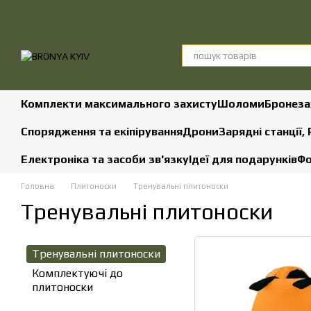
Перейти до основного контенту
Комплекти максимального захисту
Шоломи
Бронеза
Спорядження та екіпірування
Дрони
Зарядні станції,
Електроніка та засоби зв'язку
Ідеї для подарунків
Фо
Головна
Плитоноски
Тренувальні плитоноски
Тренувальні плитоноски
Тренувальні плитоноски
Комплектуючі до
плитоноски