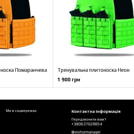
оноска Помаранчева
Тренувальна плитоноска Неон
1 900 грн
Ми в соцмережах
Контактна інформація
Передзвонити вам?
+380637028854
@visitormanager