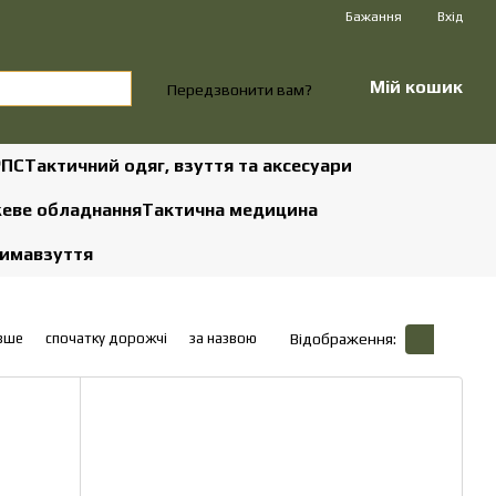
Бажання
Вхід
Мій кошик
Передзвонити вам?
РПС
Тактичний одяг, взуття та аксесуари
жеве обладнання
Тактична медицина
зима
взуття
вше
спочатку дорожчі
за назвою
Відображення: