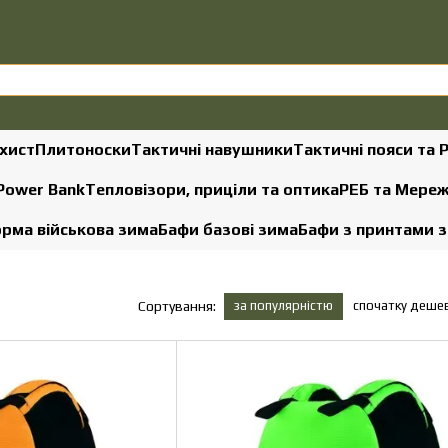
хист
Плитоноски
Тактичні навушники
Тактичні пояси та 
 Power Bank
Тепловізори, приціли та оптика
РЕБ та Мере
рма військова зима
Бафи базові зима
Бафи з принтами 
за популярністю
спочатку деше
Сортування: