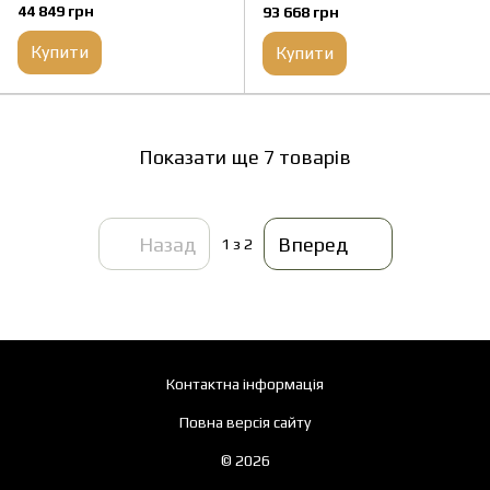
Гц, 1000 м, 19 мм, Wi-Fi,
кріплення, 880 м, 25 мм, Wi-Fi,
44 849 грн
93 668 грн
стадіометричний далекомір
стадіометричний далекомір,
(HM-TR52-198S1G/W-TE19
подвійне живлення
Купити
Купити
2.0)
Показати ще 7 товарів
Назад
Вперед
1
з 2
Контактна інформація
Повна версія сайту
© 2026