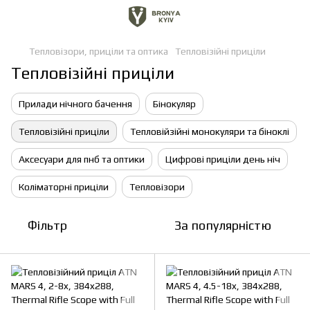
Тепловізори, приціли та оптика
Тепловізійні приціли
Тепловізійні приціли
Прилади нічного бачення
Бінокуляр
Тепловізійні приціли
Тепловійзійні монокуляри та біноклі
Аксесуари для пнб та оптики
Цифрові приціли день ніч
Коліматорні приціли
Тепловізори
Фільтр
За популярністю