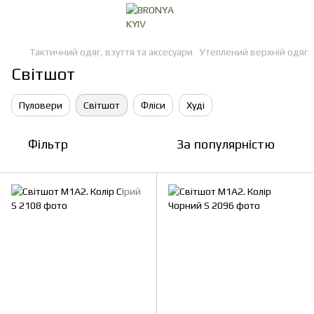
Тактичний одяг, взуття та аксесуари
Утеплений верхній одяг
Світшот
Пуловери
Світшот
Фліси
Худі
Фільтр
За популярністю