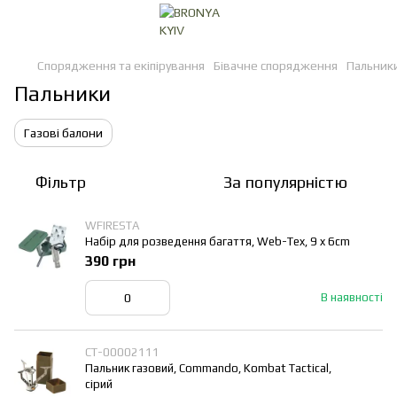
Спорядження та екіпірування
Бівачне спорядження
Пальник
Пальники
Газові балони
Фільтр
За популярністю
WFIRESTA
Набір для розведення багаття, Web-Tex, 9 x 6cm
390 грн
В наявності
СТ-00002111
Пальник газовий, Commando, Kombat Tactical,
сірий