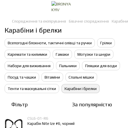
Спорядження та екіпірування
Бівачне спорядження
Карабіни
Карабіни і брелки
Всепогодні блокноти, тактичні олівці та ручки
Грілки
Каремати та килимки
Гамаки
Мотузки та шнури
Набори для виживання
Пальники
Пляшки для води
Посуд та чашки
Вітаміни
Спальні мішки
Тенти та маскувальні сітки
Карабіни і брелки
Фільтр
За популярністю
CSL6-01-R6
Карабін Nite Ize #6, чорний