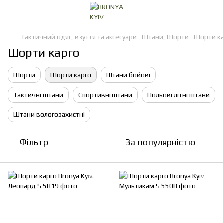
Тактичний одяг, взуття та аксесуари
Штани, Шорти
Шорти к
Шорти карго
Шорти
Шорти карго
Штани бойові
Тактичні штани
Спортивні штани
Польові літні штани
Штани вологозахистні
Фільтр
За популярністю