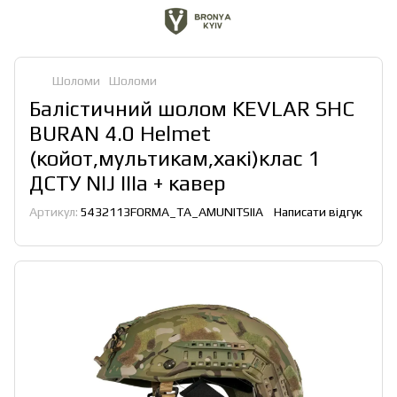
Шоломи
Шоломи
Балістичний шолом KEVLAR SHC
BURAN 4.0 Helmet
(койот,мультикам,хакі)клас 1
ДСТУ NIJ IIIa + кавер
Артикул:
5432113FORMA_TA_AMUNITSIIA
Написати відгук