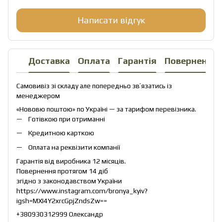
Написати відгук
Доставка
Оплата
Гарантія
Повернення
Самовивіз зі складу але попередньо звʼязатись із
менеджером
«Нововю поштою» по Україні — за тарифом перевізника.
Готівкою при отриманні
Кредитною карткою
Оплата на реквізити компанії
Гарантія від виробника 12 місяців.
Повернення протягом 14 діб
згідно з законодавством України
https://www.instagram.com/bronya_kyiv?
igsh=MXI4Y2xrcGpjZndsZw==
+380930312999 Олександр