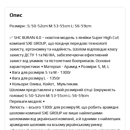
Опис
Розміри : S: 50-52cm M: 53-55cm L: 56-59cm
✅ SHC BURAN 4.0 – новітня модель з лінійки Super High Cut
компанії SXE GROUP, що поєднує передові технології
захисту, ергономіку та надійність. Шолом відповідає класу
захисту ДСТУ 1 та NIJ IIIA, забезпечуючи ефективний
захист від уламків та пістолетних боєприпасів. Основні
характеристики: • Матеріал - Арамід • Розміри: S, M, L
• Вага для розмірів S та M - 1300г
• Вага для розміру L - 1350г
• Кольори: Олива, Койот, Мультикам.
Шоломи представлені у такій розмірній сітці: (окружність
голови) S: 50-52cm M: 53-55cm L: 56-59cm
Переваги моделі: •
Легкість – всього 1300г для розміру M, що робить арамідні
шоломи компанії SXE GROUP не лише найлегшими
шоломами від української компанії, а й одними з найлегших
арамідних шоломів на всьому українському ринку;