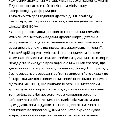
• Сучасний арамідний матеріал від нідерландської компанії
Teijun, що поєднує в собі легкість та мінімальну
заперешкодну деформацію;
• Можливість протягування дроту від ПВС приладу
безпосередньо в рейках шолому; • Інноваційна система
фіксації SXE BOA+;
• Двошарові подушки з основою із EPP та надзвичайно
м'якими спонжевими падами другого шару. Детальна
інформація: Корпус виготовлений із сучасного матеріалу -
арамідного волокна від нідерландської компанії Teijun™.
Високий крій сприяє сумісності з гарнітурами та іншими
комунікаційними системами. Рейки типу ARC мають отвори
"входу" та "виходу" з прокладеною між ними трасою, що
дає можливість користувачу провести дріт від ПВС приладу
безпосередньо всередині рейки та вивести його з-заду до
батареї живлення. Шолом оснащений новітньою системою
підгонки SXE BOA+, що включає внутрішній металевий
тросик для рівномірного розподілу тиску та максимально
точної фіксації. Чотирьохточкове кріплення ременів
забезпечує надійне утримання навіть під час активного
руху. Двошарові подушки з основою, виготовленою зі
вспіненого поліпропілену, який повністю вкриває купол
зсередини та має відмінні характеристики по гасінню