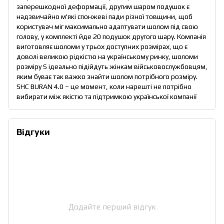
заперешкодної деформації, другим шаром подушок є
надзвичайно м'які спонжеві пади різної товщини, щоб
користувач міг максимально адаптувати шолом під свою
голову, у комплекті йде 20 подушок другого шару. Компанія
виготовляє шоломи у трьох доступних розмірах, що є
доволі великою рідкістю на українському ринку, шоломи
розміру S ідеально підійдуть жінкам військовослужбовцям,
яким буває так важко знайти шолом потрібного розміру.
SHC BURAN 4.0 – це момент, коли нарешті не потрібно
вибирати між якістю та підтримкою української компанії
Відгуки
Додайте перший відгук