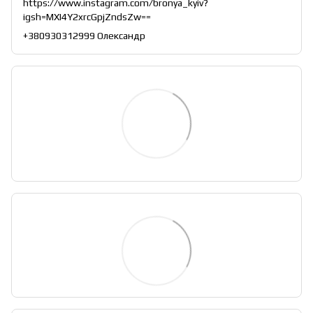
https://www.instagram.com/bronya_kyiv?
igsh=MXI4Y2xrcGpjZndsZw==
+380930312999 Олександр