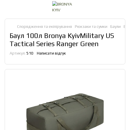
Спорядження та екіпірування
Рюкзаки та сумки
Баули
Бау
Баул 100л Bronya KyivMilitary US
Tactical Series Ranger Green
Артикул:
510
Написати відгук