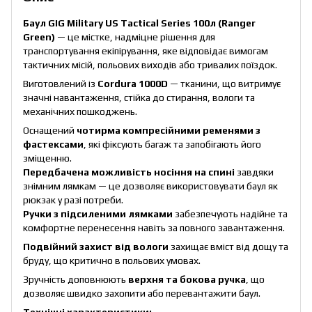
Баул GIG Military US Tactical Series 100л (Ranger
Green)
— це містке, надміцне рішення для
транспортування екіпірування, яке відповідає вимогам
тактичних місій, польових виходів або тривалих поїздок.
Виготовлений із
Cordura 1000D
— тканини, що витримує
значні навантаження, стійка до стирання, вологи та
механічних пошкоджень.
Оснащений
чотирма компресійними ременями з
фастексами
, які фіксують багаж та запобігають його
зміщенню.
Передбачена можливість носіння на спині
завдяки
знімним лямкам — це дозволяє використовувати баул як
рюкзак у разі потреби.
Ручки з підсиленими лямками
забезпечують надійне та
комфортне перенесення навіть за повного завантаження.
Подвійний захист від вологи
захищає вміст від дощу та
бруду, що критично в польових умовах.
Зручність доповнюють
верхня та бокова ручка
, що
дозволяє швидко захопити або перевантажити баул.
Технічні характеристики: