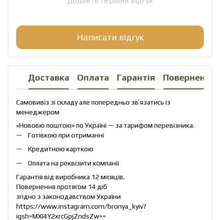
Додайте перший відгук
Написати відгук
Доставка
Оплата
Гарантія
Повернення
Самовивіз зі складу але попередньо звʼязатись із
менеджером
«Нововю поштою» по Україні — за тарифом перевізника.
Готівкою при отриманні
Кредитною карткою
Оплата на реквізити компанії
Гарантія від виробника 12 місяців.
Повернення протягом 14 діб
згідно з законодавством України
https://www.instagram.com/bronya_kyiv?
igsh=MXI4Y2xrcGpjZndsZw==