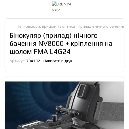
Тепловізори, приціли та оптика
Прилади нічного бачення
Бінокуляр (прилад) нічного
бачення NV8000 + кріплення на
шолом FMA L4G24
Артикул:
734132
Написати відгук