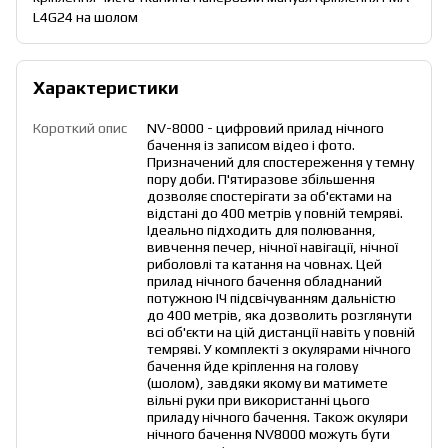
L4G24 на шолом
Характеристики
Короткий опис
NV-8000 - цифровий прилад нічного
бачення із записом відео і фото.
Призначений для спостереження у темну
пору доби. П'ятиразове збільшення
дозволяє спостерігати за об'єктами на
відстані до 400 метрів у повній темряві.
Ідеально підходить для полювання,
вивчення печер, нічної навігації, нічної
риболовлі та катання на човнах. Цей
прилад нічного бачення обладнаний
потужною ІЧ підсвічуванням дальністю
до 400 метрів, яка дозволить розглянути
всі об'єкти на цій дистанції навіть у повній
темряві. У комплекті з окулярами нічного
бачення йде кріплення на голову
(шолом), завдяки якому ви матимете
вільні руки при використанні цього
приладу нічного бачення. Також окуляри
нічного бачення NV8000 можуть бути