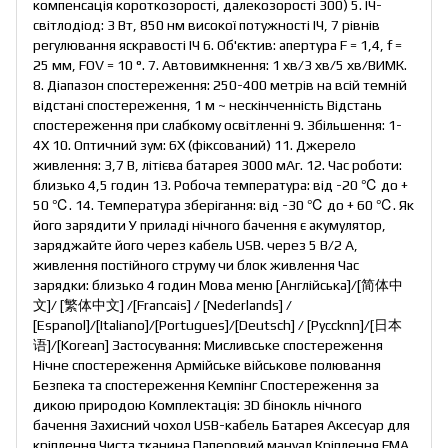
компенсація короткозорості, далекозорості 300) 5. ІЧ-
світлодіод: 3 Вт, 850 нм високої потужності ІЧ, 7 рівнів
регулювання яскравості ІЧ 6. Об'єктив: апертура F = 1,4, f =
25 мм, FOV = 10 °. 7. Автовимкнення: 1 хв/3 хв/5 хв/ВИМК.
8. Діапазон спостереження: 250-400 метрів на всій темній
відстані спостереження, 1 м ~ нескінченність Відстань
спостереження при слабкому освітленні 9. Збільшення: 1-
4X 10. Оптичний зум: 6X (фіксований) 11. Джерело
живлення: 3,7 В, літієва батарея 3000 мАг. 12. Час роботи:
близько 4,5 годин 13. Робоча температура: від -20 ℃ до +
50 ℃. 14. Температура зберігання: від -30 ℃ до + 60 ℃. Як
його зарядити У приладі нічного бачення є акумулятор,
заряджайте його через кабель USB. через 5 В/2 А,
живлення постійного струму чи блок живлення Час
зарядки: близько 4 годин Мова меню [Англійська]/[简体中
文]/ [繁体中文] /[Francais] / [Nederlands] /
[Espanol]/[Italiano]/[Portugues]/[Deutsch] / [Pyccknn]/[日本
语]/[Korean] Застосування: Мисливське спостереження
Нічне спостереження Армійське військове полювання
Безпека та спостереження Кемпінг Спостереження за
дикою природою Комплектація: 3D бінокль нічного
бачення Захисний чохол USB-кабель Батарея Аксесуар для
кріплення Чиста тканина Паперовий мануал Кріплення FMA