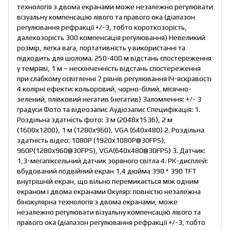
технологія з двома екранами може незалежно регулювати
візуальну компенсацію лівого та правого ока (діапазон
регулювання рефракції +/-3, тобто короткозорість,
далекозорість 300 компенсація регулювання) Невеликий
розмір, легка вага, портативність у використанні та
підходить для шолома. 250-400 м відстань спостереження
у темряві, 1 м ~ нескінченність відстань спостереження
при слабкому освітленні 7 рівнів регулювання ІЧ-яскравості
4 колірні ефекти: кольоровий, чорно-білий, місячно-
зелений, плівковий негатив (негатив) Заломлення: +/- 3
градуси Фото та відеозапис Аудіозапис Специфікація: 1.
Роздільна здатність фото: 3 м (2048x1536), 2 м
(1600x1200), 1 м (1280x960), VGA (640x480) 2. Роздільна
здатність відео: 1080P (1920x1080P@30FPS),
960P(1280x960@30FPS), VGA(640x480@30FPS) 3. Датчик:
1,3-мегапіксельний датчик зоряного світла 4. РК-дисплей:
вбудований подвійний екран 1,4 дюйма 390 * 390 TFT
внутрішній екран, що вільно перемикається між одним
екраном і двома екранами Окуляр: повністю незалежна
бінокулярна технологія з двома екранами, може
незалежно регулювати візуальну компенсацію лівого та
правого ока (діапазон регулювання рефракції +/-3, тобто