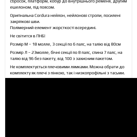
сбросок, платформ, кобур до внутрішнього ременя, другим
ешелоном, під поясом.
Оригінальна Cordura нейлон, нейлонові стропи, посилені
закріпкові шви.
Полімерний елемент жорсткості всередині.
Не світится в ПНБ!
Розмір М – 18 молле, 3 секції по 6 палс, на талію від 80см
Розмір Л – 23молле, бічні секції по 8 палс, спина 7 палс, на
талію від 96 без пакету, від 100 з захисним пакетом.
Не комплектується плечовими лямками. Можна обрати до
комплекту як
плечі з пінкою
, так і
низкопрофільні з тасьми
.