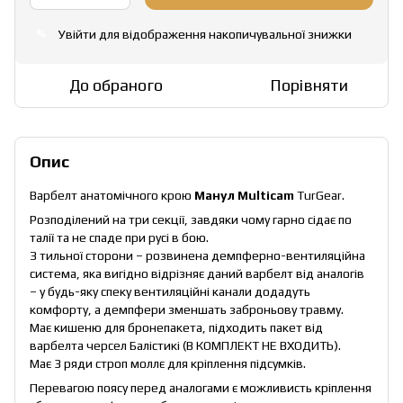
Увійти
для відображення накопичувальної знижки
%
До обраного
Порівняти
Опис
Варбелт анатомічного крою
Манул Multicam
TurGear
.
Розподілений на три секції, завдяки чому гарно сідає по
талії та не спаде при русі в бою.
З тильної сторони – розвинена демпферно-вентиляційна
система, яка вигідно відрізняє даний варбелт від аналогів
– у будь-яку спеку вентиляційні канали додадуть
комфорту, а демпфери зменшать заброньову травму.
Має кишеню для
бронепакета
, підходить пакет від
варбелта черсел Балістикі (В КОМПЛЕКТ НЕ ВХОДИТЬ).
Має 3 ряди строп моллє для кріплення
підсумків
.
Перевагою поясу перед аналогами є можливисть кріплення