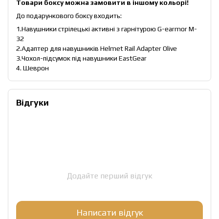
Товари боксу можна замовити в іншому кольорі!
До подарункового боксу входить:
1.Навушники стрілецькі активні з гарнітурою G-earmor M-
32
2.Адаптер для навушників Helmet Rail Adapter Olive
3.Чохол-підсумок під навушники EastGear
4. Шеврон
Відгуки
Додайте перший відгук
Написати відгук