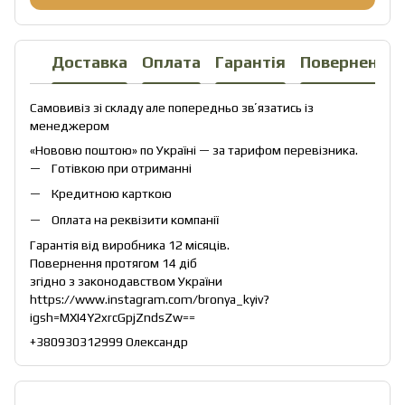
Доставка
Оплата
Гарантія
Повернення
Самовивіз зі складу але попередньо звʼязатись із
менеджером
«Нововю поштою» по Україні — за тарифом перевізника.
Готівкою при отриманні
Кредитною карткою
Оплата на реквізити компанії
Гарантія від виробника 12 місяців.
Повернення протягом 14 діб
згідно з законодавством України
https://www.instagram.com/bronya_kyiv?
igsh=MXI4Y2xrcGpjZndsZw==
+380930312999 Олександр