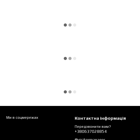
Ми в соцмережах
Контактна інформація
Передзвонити вам?
+380637028854
@visitormanager