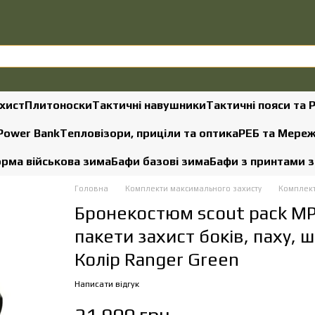
хист
Плитоноски
Тактичні навушники
Тактичні пояси та 
 Power Bank
Тепловізори, приціли та оптика
РЕБ та Мере
рма військова зима
Бафи базові зима
Бафи з принтами 
Головна
Комплекти максимального захисту
Комплект
Бронекостюм scout pack MP
пакети захист боків, паху, ш
Колір Ranger Green
Написати відгук