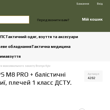
Бажання
Вхід
Мій кошик
Передзвонити вам?
РПС
Тактичний одяг, взуття та аксесуари
жеве обладнання
Тактична медицина
зима
взуття
и максимального захисту Bronya Kyiv
S М8 PRO + балістичні
Артикул
4282
иї, плечей 1 класс ДСТУ.