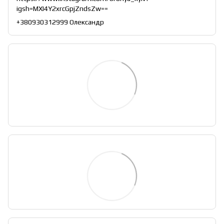
igsh=MXI4Y2xrcGpjZndsZw==
+380930312999 Олександр