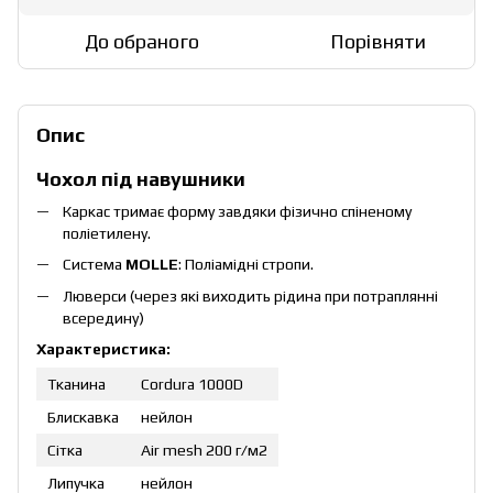
До обраного
Порівняти
Опис
Чохол під навушники
Каркас тримає форму завдяки фізично спіненому
поліетилену.
Система
MOLLE
: Поліамідні стропи.
Люверси (через які виходить рідина при потраплянні
всередину)
Характеристика:
Тканина
Cordura 1000D
Блискавка
нейлон
Сітка
Air mesh 200 г/м2
Липучка
нейлон