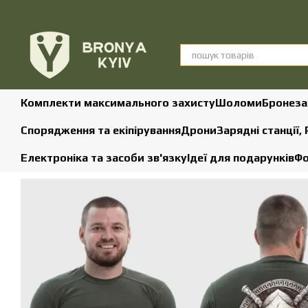
Перейти до основного контенту
Комплекти максимального захисту
Шоломи
Бронеза
Спорядження та екіпірування
Дрони
Зарядні станції,
Електроніка та засоби зв'язку
Ідеї для подарунків
Фо