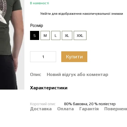
В наявності
Увійти
для відображення накопичувальної знижки
%
Розмір
S
M
L
XL
XXL
Купити
Опис
Новий відгук або коментар
Характеристики
Короткий опис
80% бавовна, 20 % поліестер
Доставка
Оплата
Гарантія
Повернен