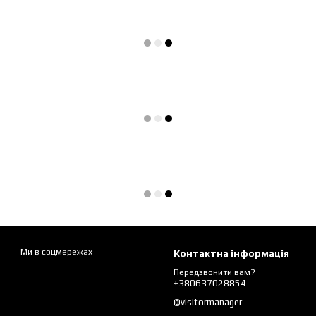
Ми в соцмережах
Контактна інформація
Передзвонити вам?
+380637028854
@visitormanager