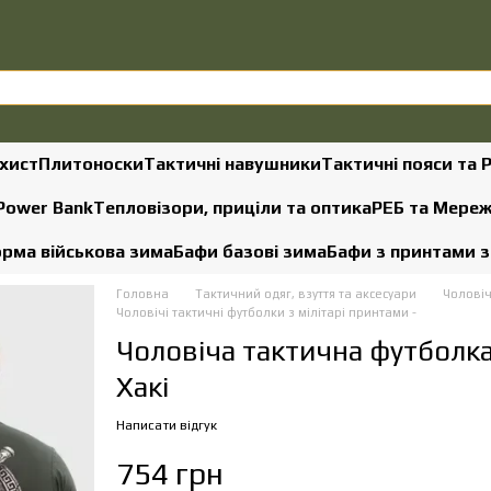
хист
Плитоноски
Тактичні навушники
Тактичні пояси та 
 Power Bank
Тепловізори, приціли та оптика
РЕБ та Мере
рма військова зима
Бафи базові зима
Бафи з принтами 
Головна
Тактичний одяг, взуття та аксесуари
Чоловіч
Чоловічі тактичні футболки з мілітарі принтами -
Чоловіча тактична футболка
Хакі
Написати відгук
754 грн