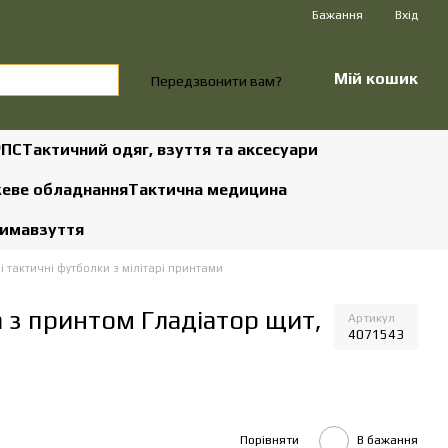
Бажання
Вхід
Мій кошик
Передзвонити вам?
РПС
Тактичний одяг, взуття та аксесуари
жеве обладнання
Тактична медицина
зима
взуття
і тактичні футболки з мілітарі принтами
 з принтом Гладіатор щит,
Артикул
4071543
Порівняти
В бажання