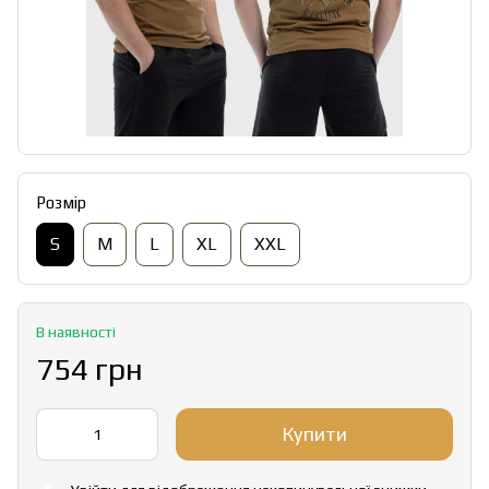
Розмір
S
M
L
XL
XXL
В наявності
754 грн
Купити