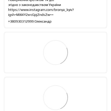
згідно з законодавством України
https://www.instagram.com/bronya_kyiv?
igsh=MXI4Y2xrcGpjZndsZw==
+380930312999 Олександр