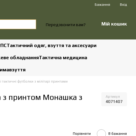
Бажання
Вхід
Мій кошик
Передзвонити вам?
РПС
Тактичний одяг, взуття та аксесуари
жеве обладнання
Тактична медицина
зима
взуття
і тактичні футболки з мілітарі принтами
а з принтом Монашка з
Артикул
4071407
Порівняти
В бажання