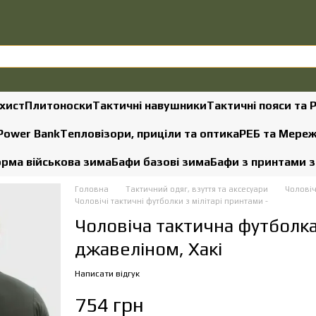
хист
Плитоноски
Тактичні навушники
Тактичні пояси та 
 Power Bank
Тепловізори, приціли та оптика
РЕБ та Мере
рма військова зима
Бафи базові зима
Бафи з принтами 
Головна
Тактичний одяг, взуття та аксесуари
Чоловіч
Чоловічі тактичні футболки з мілітарі принтами -
Чоловіча тактична футболк
джавеліном, Хакі
Написати відгук
754 грн