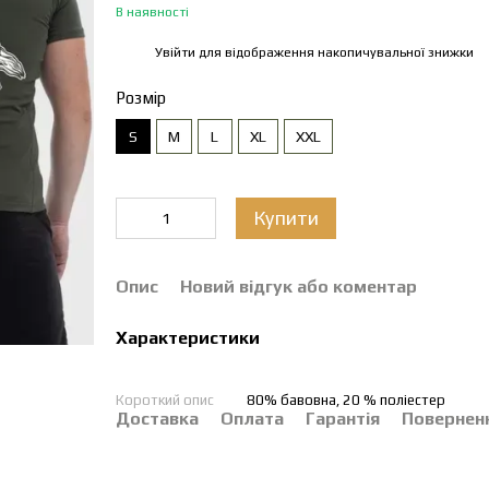
В наявності
Увійти
для відображення накопичувальної знижки
%
Розмір
S
M
L
XL
XXL
Купити
Опис
Новий відгук або коментар
Характеристики
Короткий опис
80% бавовна, 20 % поліестер
Доставка
Оплата
Гарантія
Повернен