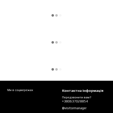
Ми в соцмережах
Контактна інформація
Передзвонити вам?
+380637028854
@visitormanager