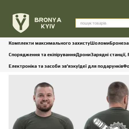
Перейти до основного контенту
Комплекти максимального захисту
Шоломи
Бронеза
Спорядження та екіпірування
Дрони
Зарядні станції,
Електроніка та засоби зв'язку
Ідеї для подарунків
Фо