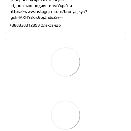
згідно з законодавством України
https://www.instagram.com/bronya_kyiv?
igsh=MXI4Y2xrcGpjZndsZw==
+380930312999 Олександр