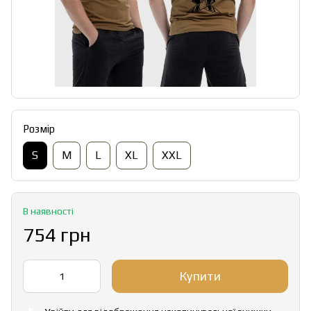
Розмір
S
M
L
XL
XXL
В наявності
754 грн
Купити