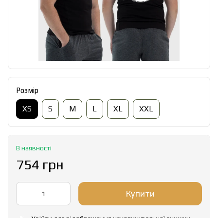
Розмір
XS
S
M
L
XL
XXL
В наявності
754 грн
Купити