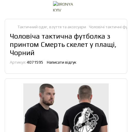
Тактичний одяг, взуття та аксесуари
Чоловічі тактичні футб
Чоловіча тактична футболка з
принтом Смерть скелет у плащі,
Чорний
Артикул:
4071595
Написати відгук