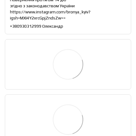
згідно з законодавством України
https://www.instagram.com/bronya_kyiv?
igsh=MXI4Y2xrcGpjZndsZw==
+380930312999 Олександр