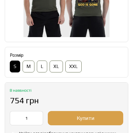
Розмір
S
M
L
XL
XXL
В наявності
754 грн
Купити