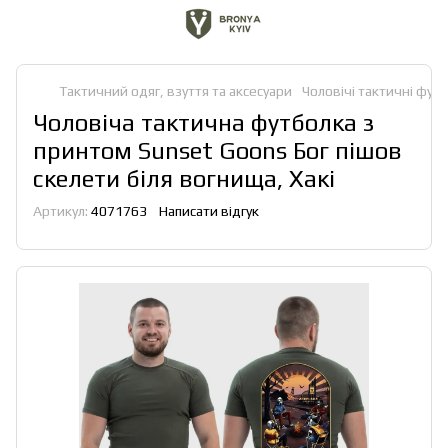
Тактичний одяг, взуття та аксесуари
Чоловічі тактичні футб
Чоловіча тактична футболка з
принтом Sunset Goons Бог пішов
скелети біля вогнища, Хакі
Артикул:
4071763
Написати відгук