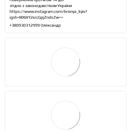
згідно з законодавством України
https://www.instagram.com/bronya_kyiv?
igsh=MXI4Y2xrcGpjZndsZw==
+380930312999 Олександр