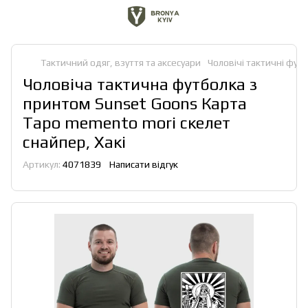
Тактичний одяг, взуття та аксесуари
Чоловічі тактичні футб
Чоловіча тактична футболка з
принтом Sunset Goons Карта
Таро memento mori скелет
снайпер, Хакі
Артикул:
4071839
Написати відгук