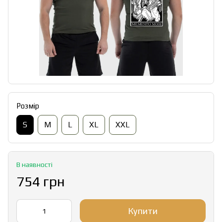
Розмір
S
M
L
XL
XXL
В наявності
754 грн
Купити