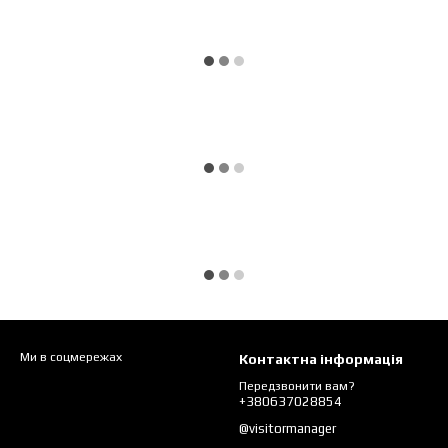
Ми в соцмережах
Контактна інформація
Передзвонити вам?
+380637028854
@visitormanager