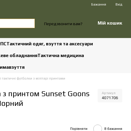
Бажання
Вхід
Мій кошик
Передзвонити вам?
РПС
Тактичний одяг, взуття та аксесуари
жеве обладнання
Тактична медицина
зима
взуття
і тактичні футболки з мілітарі принтами
а з принтом Sunset Goons
Артикул
4071706
 Чорний
Порівняти
В бажання