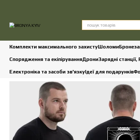
Перейти до основного контенту
Комплекти максимального захисту
Шоломи
Бронеза
Спорядження та екіпірування
Дрони
Зарядні станції,
Електроніка та засоби зв'язку
Ідеї для подарунків
Фо