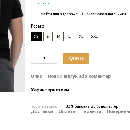
В наявності
Увійти
для відображення накопичувальної знижки
%
Розмір
XS
S
M
L
XL
XXL
Купити
Опис
Новий відгук або коментар
Характеристики
Короткий опис
80% бавовна, 20 % поліестер
Доставка
Оплата
Гарантія
Повернен