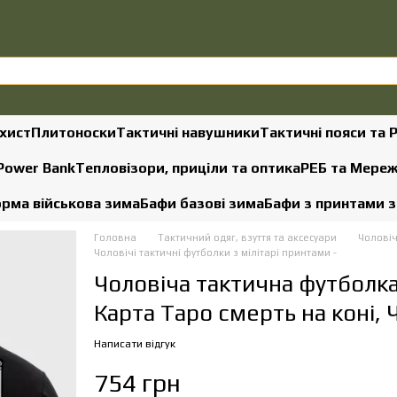
хист
Плитоноски
Тактичні навушники
Тактичні пояси та 
 Power Bank
Тепловізори, приціли та оптика
РЕБ та Мере
рма військова зима
Бафи базові зима
Бафи з принтами 
Головна
Тактичний одяг, взуття та аксесуари
Чоловіч
Чоловічі тактичні футболки з мілітарі принтами -
Чоловіча тактична футболк
Карта Таро смерть на коні,
Написати відгук
754 грн