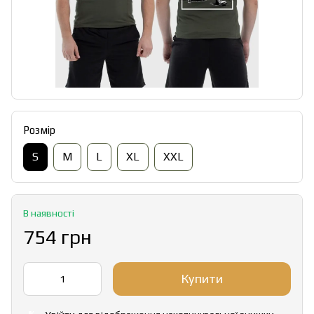
Розмір
S
M
L
XL
XXL
В наявності
754 грн
Купити