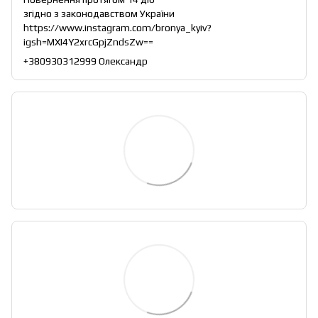
згідно з законодавством України
https://www.instagram.com/bronya_kyiv?
igsh=MXI4Y2xrcGpjZndsZw==
+380930312999 Олександр