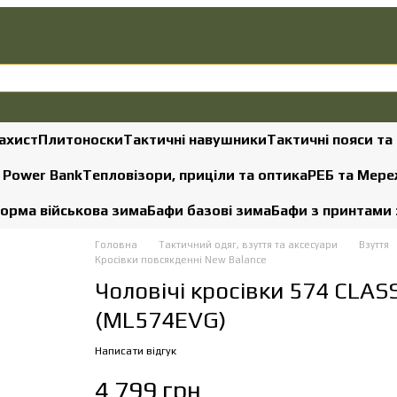
ахист
Плитоноски
Тактичні навушники
Тактичні пояси та
, Power Bank
Тепловізори, приціли та оптика
РЕБ та Мере
орма військова зима
Бафи базові зима
Бафи з принтами
Головна
Тактичний одяг, взуття та аксесуари
Взуття
Кросівки повсякденні New Balance
Чоловічі кросівки 574 CLAS
(ML574EVG)
Написати відгук
4 799 грн