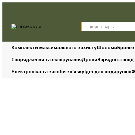
Перейти до основного контенту
Комплекти максимального захисту
Шоломи
Бронез
Спорядження та екіпірування
Дрони
Зарядні станції
Електроніка та засоби зв'язку
Ідеї для подарунків
Ф