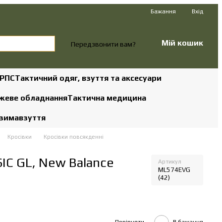
Бажання
Вхід
Мій кошик
Передзвонити вам?
 РПС
Тактичний одяг, взуття та аксесуари
жеве обладнання
Тактична медицина
 зима
взуття
Кросівки
Кросівки повсякденні
SIC GL, New Balance
Артикул
ML574EVG
(42)