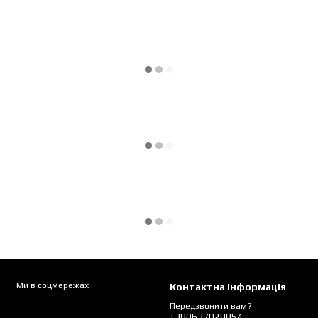
Ми в соцмережах
Контактна інформація
Передзвонити вам?
+380637028854