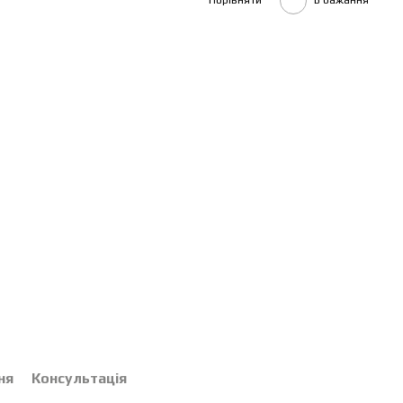
Порівняти
В бажання
ня
Консультація