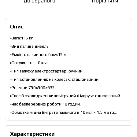
До обраного
Порівняти
Опис
▫️Вага:115 кг.
▫️Вид палива:дизель.
▫️Ємкість паливного баку:15 л
▫️Потужність: 10 квт
▫️Тип запуску:електростартер, ручний.
▫️Тип встановлення: на колесах, стаціонарний.
▫️Розміри:750х500х635.
▫️Спосіб охолодження: повітряний ▫️Напруга: однофазний.
▫️Час безперервної роботи:10 годин.
▫️Обмотка:мідна Витрата пального в 10 квт - 1,5 л в год
Характеристики