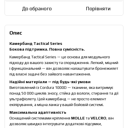
До обраного
Порівняти
Опис
Камербанд Tactical Series
Бокова підтримка. Повна сумісність.
Камербанд Tactical Series — це основа для модульного
підходу до вашого захисту та спорядження. Легкий, міцний
і функціональний — він дозволяє налаштувати бронежилет
під власні задачі без зайвого навантаження.
Надійні матеріали — під будь-які умови
Виготовлений із Cordura 1000D — тканини, яка витримує
понад 50 000 циклів зносу, стійка до вологи, стирання та дії
ультрафіолету. Цей камербанд — не просто елемент
екіпірування, а міцна ланка у вашій бойовій системі.
Максимальна адаптивність
Оснащений системами кріплення
MOLLE
та
VELCRO
, він
дозволяє швидко інтегрувати додаткові підсумки,