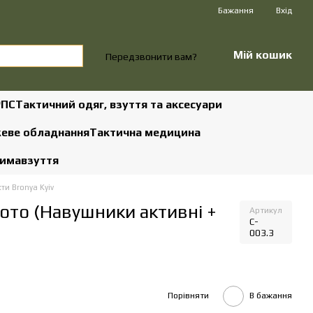
Бажання
Вхід
Мій кошик
Передзвонити вам?
РПС
Тактичний одяг, взуття та аксесуари
жеве обладнання
Тактична медицина
зима
взуття
и Bronya Kyiv
ото (Навушники активні +
Артикул
C-
003.3
Порівняти
В бажання