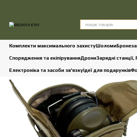
Перейти до основного контенту
Комплекти максимального захисту
Шоломи
Бронеза
Спорядження та екіпірування
Дрони
Зарядні станції,
Електроніка та засоби зв'язку
Ідеї для подарунків
Фо