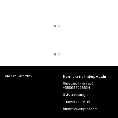
Ми в соцмережах
Контактна інформація
Передзвонити вам?
+380637028854
@visitormanager
+380954203539
bronyakyiv@gmail.com