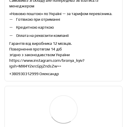
Самовивіз зі складу але попередньо звʼязатись із
менеджером
«Нововю поштою» по Україні — за тарифом перевізника.
Готівкою при отриманні
Кредитною карткою
Оплата на реквізити компанії
Гарантія від виробника 12 місяців.
Повернення протягом 14 діб
згідно з законодавством України
https://www.instagram.com/bronya_kyiv?
igsh=MXI4Y2xrcGpjZndsZw==
+380930312999 Олександр