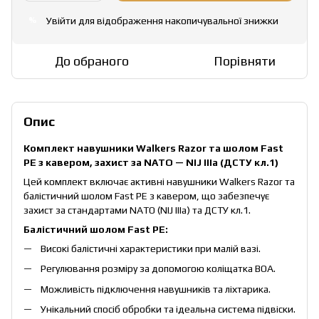
Увійти
для відображення накопичувальної знижки
%
До обраного
Порівняти
Опис
Комплект навушники Walkers Razor та шолом Fast
PE з кавером, захист за NATO — NIJ IIIa (ДСТУ кл.1)
Цей комплект включає активні навушники Walkers Razor та
балістичний шолом Fast PE з кавером, що забезпечує
захист за стандартами NATO (NIJ IIIa) та ДСТУ кл.1.
Балістичний шолом Fast PE:
Високі балістичні характеристики при малій вазі.
Регулювання розміру за допомогою коліщатка BOA.
Можливість підключення навушників та ліхтарика.
Унікальний спосіб обробки та ідеальна система підвіски.