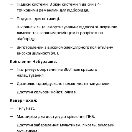
Підвісні системи: 3 різні системи підвіски з 4-
точковими ременями для підборіддя.
Подушка для потилиці.
Шкіряне кільце: амортизувальна підвіска зі шкіряною
лямкою та шкіряним ремінцем із розрізом на
підборідді.
Виготовлений з високомолекулярного поліетилену
високої щільності (PE).
Кріплення Чебурашка:
Підтримує обертання на 360° для кращого
налаштування.
Дозволяє індивідуально налаштувати навушники.
Доступні кольори: койот, олива.
Кавер чохол:
Типу Fast.
Має вирізи для доступу до кріплення ПНБ.
Доступні забарвлення: мультикам, піксель, зимовий
мультикам.