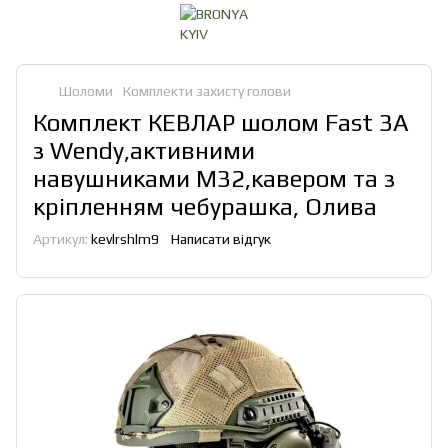
Шоломи
Комплекти захисту голови
Комплект КЕВЛАР шолом Fast 3A
з Wendy,активними
навушниками M32,кавером та з
кріпленням чебурашка, Олива
Артикул:
kevlrshlm9
Написати відгук