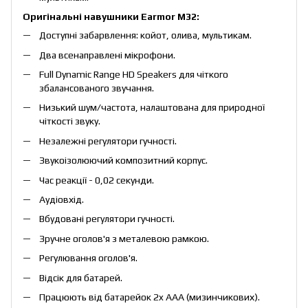
Оригінальні навушники Earmor M32:
Доступні забарвлення: койот, олива, мультикам.
Два всенаправлені мікрофони.
Full Dynamic Range HD Speakers для чіткого
збалансованого звучання.
Низький шум/частота, налаштована для природної
чіткості звуку.
Незалежні регулятори гучності.
Звукоізолюючий композитний корпус.
Час реакції - 0,02 секунди.
Аудіовхід.
Вбудовані регулятори гучності.
Зручне оголов'я з металевою рамкою.
Регулювання оголов'я.
Відсік для батарей.
Працюють від батарейок 2x AAA (мизинчикових).