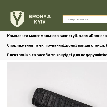
Перейти до основного контенту
Комплекти максимального захисту
Шоломи
Бронеза
Спорядження та екіпірування
Дрони
Зарядні станції,
Електроніка та засоби зв'язку
Ідеї для подарунків
Фо