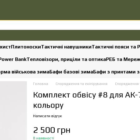
хист
Плитоноски
Тактичні навушники
Тактичні пояси та 
 Power Bank
Тепловізори, приціли та оптика
РЕБ та Мере
рма військова зима
Бафи базові зима
Бафи з принтами 
Головна
Спорядження та екіпірування
Спорядження т
Комплект обвісу #8 для АК-
кольору
Написати відгук
2 500 грн
В наявності