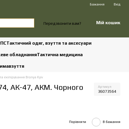
Бажання
Вхід
Мій кошик
Передзвонити вам?
РПС
Тактичний одяг, взуття та аксесуари
жеве обладнання
Тактична медицина
зима
взуття
а екіпірування Bronya Kyiv
74, АК-47, АКМ. Чорного
Артикул
36073564
Порівняти
В бажання