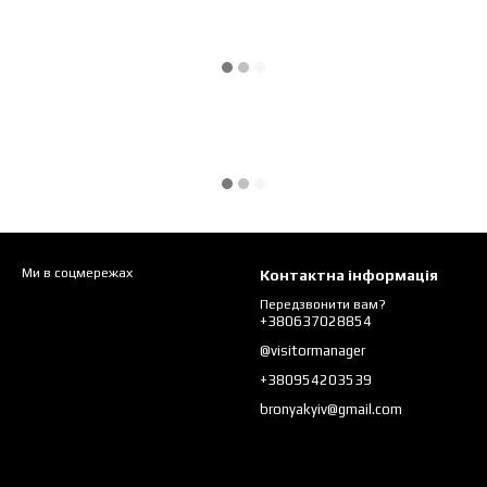
Ми в соцмережах
Контактна інформація
Передзвонити вам?
+380637028854
@visitormanager
+380954203539
bronyakyiv@gmail.com