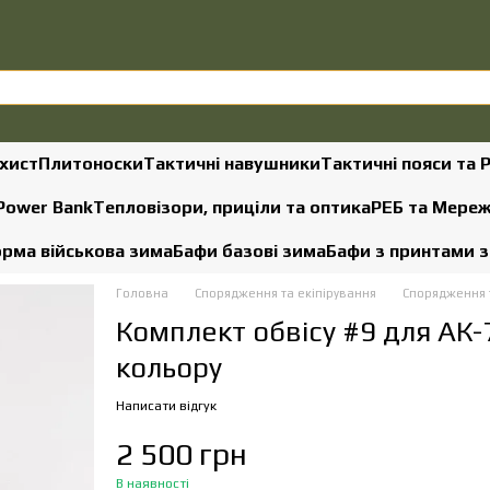
хист
Плитоноски
Тактичні навушники
Тактичні пояси та 
 Power Bank
Тепловізори, приціли та оптика
РЕБ та Мере
рма військова зима
Бафи базові зима
Бафи з принтами 
Головна
Спорядження та екіпірування
Спорядження т
Комплект обвісу #9 для АК-
кольору
Написати відгук
2 500 грн
В наявності