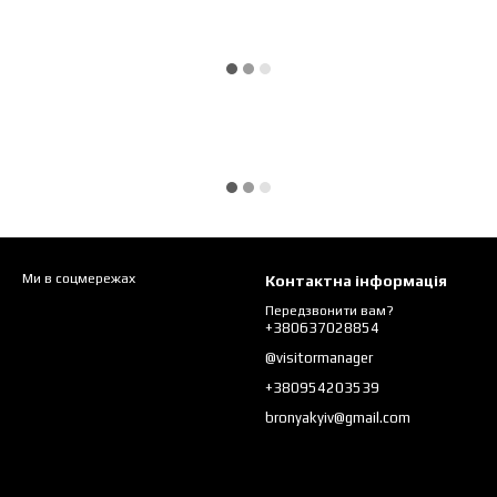
Ми в соцмережах
Контактна інформація
Передзвонити вам?
+380637028854
@visitormanager
+380954203539
bronyakyiv@gmail.com