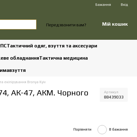
Бажання
Вхід
Мій кошик
Передзвонити вам?
РПС
Тактичний одяг, взуття та аксесуари
жеве обладнання
Тактична медицина
зима
взуття
а екіпірування Bronya Kyiv
74, АК-47, АКМ. Чорного
Артикул
88439033
Порівняти
В бажання