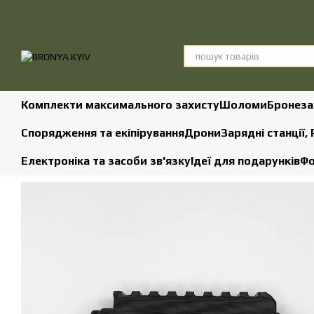
Перейти до основного контенту
Комплекти максимального захисту
Шоломи
Бронеза
Спорядження та екіпірування
Дрони
Зарядні станції,
Електроніка та засоби зв'язку
Ідеї для подарунків
Фо