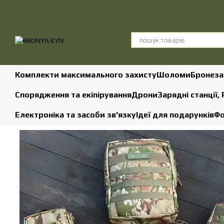
Перейти до основного контенту
Комплекти максимального захисту
Шоломи
Бронеза
Спорядження та екіпірування
Дрони
Зарядні станції,
Електроніка та засоби зв'язку
Ідеї для подарунків
Фо