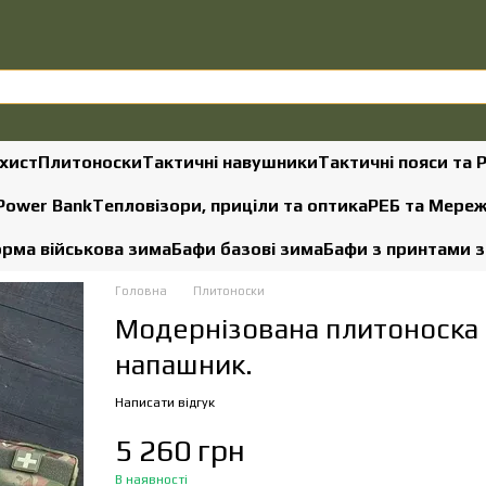
хист
Плитоноски
Тактичні навушники
Тактичні пояси та 
 Power Bank
Тепловізори, приціли та оптика
РЕБ та Мере
рма військова зима
Бафи базові зима
Бафи з принтами 
Головна
Плитоноски
Модернізована плитоноска 
напашник.
Написати відгук
5 260 грн
В наявності