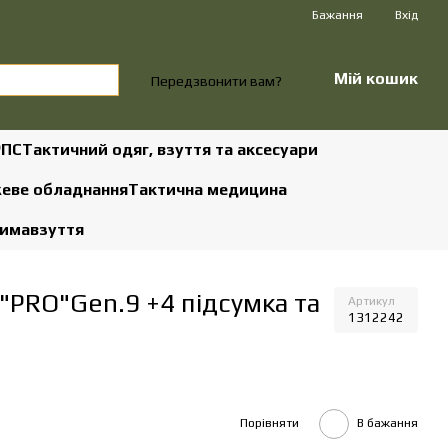
Бажання
Вхід
Мій кошик
Передзвонити вам?
РПС
Тактичний одяг, взуття та аксесуари
жеве обладнання
Тактична медицина
зима
взуття
"PRO"Gen.9 +4 підсумка та
Артикул
1312242
Порівняти
В бажання