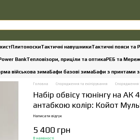
хист
Плитоноски
Тактичні навушники
Тактичні пояси та 
 Power Bank
Тепловізори, приціли та оптика
РЕБ та Мере
рма військова зима
Бафи базові зима
Бафи з принтами 
Головна
Спорядження та екіпірування
Спорядження т
Набір обвісу тюнінгу на АК
антабкою колір: Койот Мул
Написати відгук
5 400 грн
В наявності