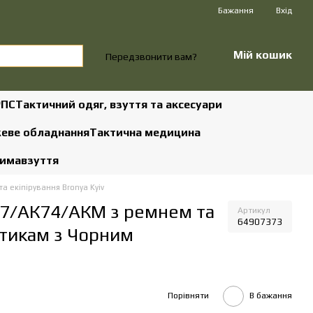
Бажання
Вхід
Мій кошик
Передзвонити вам?
РПС
Тактичний одяг, взуття та аксесуари
жеве обладнання
Тактична медицина
зима
взуття
а екіпірування Bronya Kyiv
 47/АК74/АКМ з ремнем та
Артикул
64907373
ьтикам з Чорним
Порівняти
В бажання