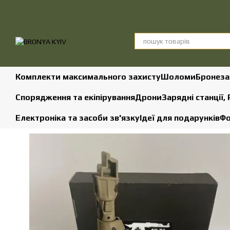
Перейти до основного контенту
Комплекти максимального захисту
Шоломи
Бронеза
Спорядження та екіпірування
Дрони
Зарядні станції,
Електроніка та засоби зв'язку
Ідеї для подарунків
Фо