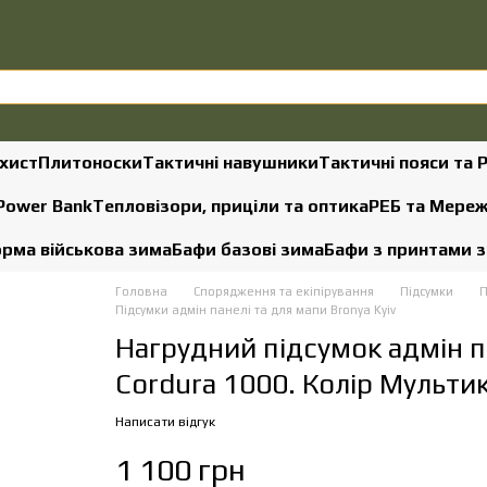
хист
Плитоноски
Тактичні навушники
Тактичні пояси та 
 Power Bank
Тепловізори, приціли та оптика
РЕБ та Мере
рма військова зима
Бафи базові зима
Бафи з принтами 
Головна
Спорядження та екіпірування
Підсумки
П
Підсумки адмін панелі та для мапи Bronya Kyiv
Нагрудний підсумок адмін п
Cordura 1000. Колір Мульти
Написати відгук
1 100 грн