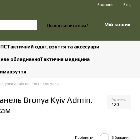
Бажання
Вхід
Мій кошик
Передзвонити вам?
РПС
Тактичний одяг, взуття та аксесуари
жеве обладнання
Тактична медицина
зима
взуття
ідсумки адмін панелі та для мапи
анель Bronya Kyiv Admin.
Артикул
120
кам
Порівняти
В бажання