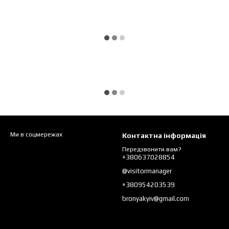
Ми в соцмережах
Контактна інформація
Передзвонити вам?
+380637028854
@visitormanager
+380954203539
bronyakyiv@gmail.com