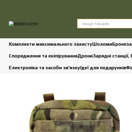
Перейти до основного контенту
Комплекти максимального захисту
Шоломи
Бронеза
Спорядження та екіпірування
Дрони
Зарядні станції,
Електроніка та засоби зв'язку
Ідеї для подарунків
Фо