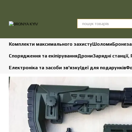
Перейти до основного контенту
Комплекти максимального захисту
Шоломи
Бронеза
Спорядження та екіпірування
Дрони
Зарядні станції,
Електроніка та засоби зв'язку
Ідеї для подарунків
Фо