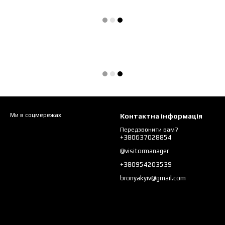
Ми в соцмережах
Контактна інформація
Передзвонити вам?
+380637028854
@visitormanager
+380954203539
bronyakyiv@gmail.com