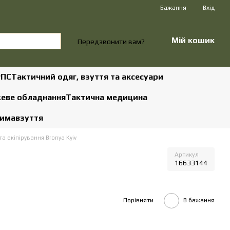
Бажання
Вхід
Мій кошик
Передзвонити вам?
РПС
Тактичний одяг, взуття та аксесуари
жеве обладнання
Тактична медицина
зима
взуття
а екіпірування Bronya Kyiv
Артикул
16633144
Порівняти
В бажання