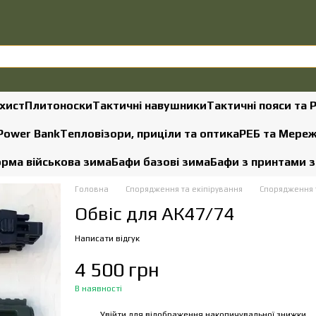
хист
Плитоноски
Тактичні навушники
Тактичні пояси та 
 Power Bank
Тепловізори, приціли та оптика
РЕБ та Мере
рма військова зима
Бафи базові зима
Бафи з принтами 
Головна
Спорядження та екіпірування
Спорядження т
Обвіс для АК47/74
Написати відгук
4 500 грн
В наявності
Увійти
для відображення накопичувальної знижки
%